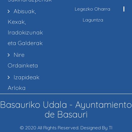
Legezko Oharra
Abisuak,
Laguntza
Kexak,
Iradokizunak
eta Galderak
Nire
Ordainketa
Izapideak
Arloka
Basauriko Udala - Ayuntamiento
de Basauri
© 2020 All Rights Reserved. Designed By TI