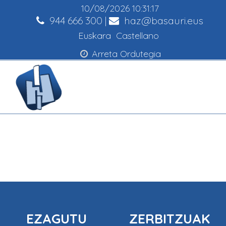
10/08/2026
10:31:18
944 666 300
|
haz@basauri.eus
Euskara
Castellano
Arreta Ordutegia
EZAGUTU
ZERBITZUAK