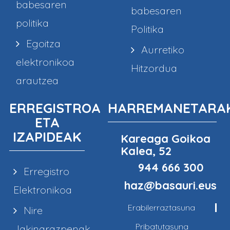
babesaren
babesaren
politika
Politika
Egoitza
Aurretiko
elektronikoa
Hitzordua
arautzea
ERREGISTROA
HARREMANETARA
ETA
IZAPIDEAK
Kareaga Goikoa
Kalea, 52
944 666 300
Erregistro
haz@basauri.eus
Elektronikoa
Erabilerraztasuna
Nire
Pribatutasuna
Jakinarazpenak