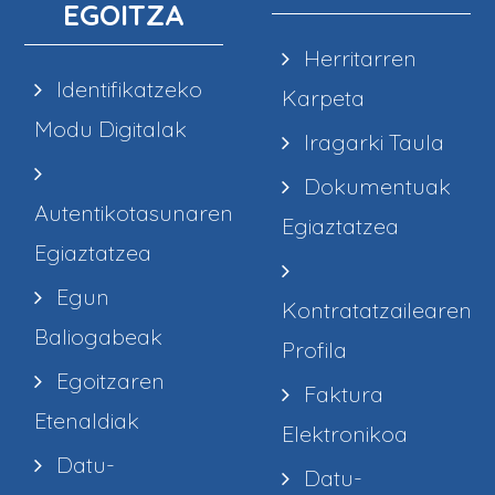
EGOITZA
Herritarren
Identifikatzeko
Karpeta
Modu Digitalak
Iragarki Taula
Dokumentuak
Autentikotasunaren
Egiaztatzea
Egiaztatzea
Egun
Kontratatzailearen
Baliogabeak
Profila
Egoitzaren
Faktura
Etenaldiak
Elektronikoa
Datu-
Datu-