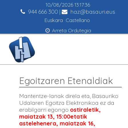
10/08/2026
13:17:36
944 666 300
|
haz@basauri.eus
Euskara
Castellano
Arreta Ordutegia
Egoitzaren Etenaldiak
Mantentze-lanak direla eta, Basauriko
Udalaren Egoitza Elektronikoa ez da
erabilgarri egongo
ostiraletik,
maiatzak 13, 15:00etatik
astelehenera, maiatzak 16,