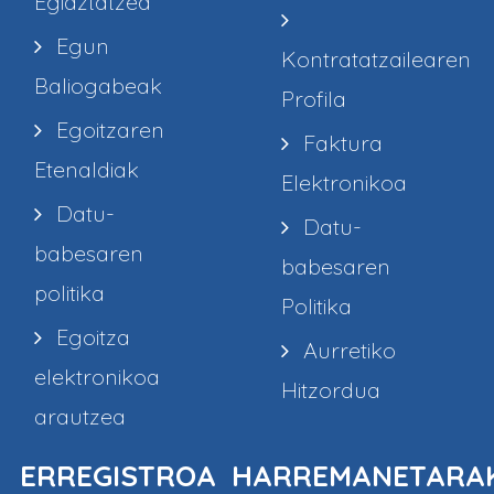
Egiaztatzea
Egun
Kontratatzailearen
Baliogabeak
Profila
Egoitzaren
Faktura
Etenaldiak
Elektronikoa
Datu-
Datu-
babesaren
babesaren
politika
Politika
Egoitza
Aurretiko
elektronikoa
Hitzordua
arautzea
ERREGISTROA
HARREMANETARA