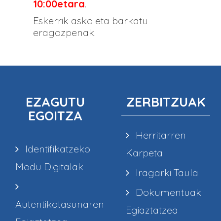
10:00etara
.
Eskerrik asko eta barkatu
eragozpenak.
EZAGUTU
ZERBITZUAK
EGOITZA
Herritarren
Identifikatzeko
Karpeta
Modu Digitalak
Iragarki Taula
Dokumentuak
Autentikotasunaren
Egiaztatzea