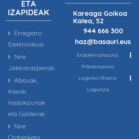
ETA
IZAPIDEAK
Kareaga Goikoa
Kalea, 52
944 666 300
Erregistro
haz@basauri.eus
Elektronikoa
Erabilerraztasuna
Nire
Pribatutasuna
Jakinarazpenak
Legezko Oharra
Abisuak,
Laguntza
Kexak,
Iradokizunak
eta Galderak
Nire
Ordainketa