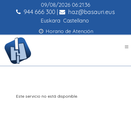
09/08/2026
06:21:37
944 666 300
|
haz@basauri.eus
Euskara
Castellano
Horario de Atención