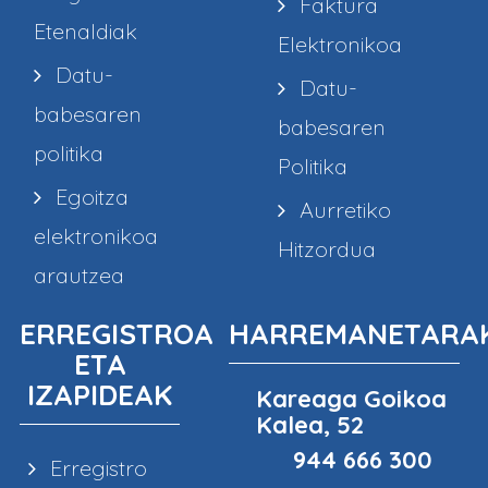
Faktura
Etenaldiak
Elektronikoa
Datu-
Datu-
babesaren
babesaren
politika
Politika
Egoitza
Aurretiko
elektronikoa
Hitzordua
arautzea
ERREGISTROA
HARREMANETARA
ETA
IZAPIDEAK
Kareaga Goikoa
Kalea, 52
944 666 300
Erregistro