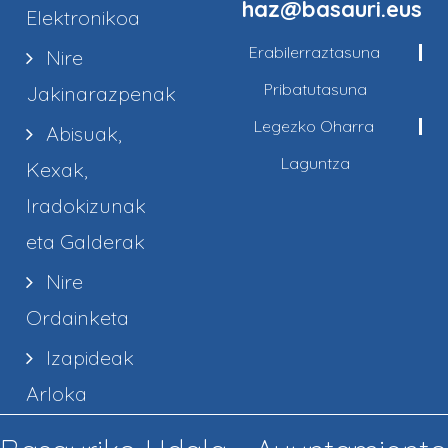
haz@basauri.eus
Elektronikoa
Erabilerraztasuna
Nire
Pribatutasuna
Jakinarazpenak
Legezko Oharra
Abisuak,
Laguntza
Kexak,
Iradokizunak
eta Galderak
Nire
Ordainketa
Izapideak
Arloka