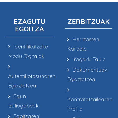
EZAGUTU
ZERBITZUAK
EGOITZA
Herritarren
Identifikatzeko
Karpeta
Modu Digitalak
Iragarki Taula
Dokumentuak
Autentikotasunaren
Egiaztatzea
Egiaztatzea
Egun
Kontratatzailearen
Baliogabeak
Profila
Egoitzaren