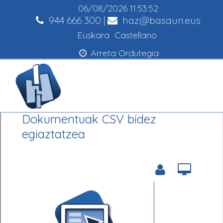
06/08/2026
11:53:52
944 666 300
|
haz@basauri.eus
Euskara
Castellano
Arreta Ordutegia