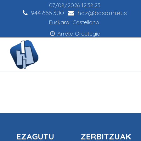
07/08/2026
12:38:24
944 666 300
|
haz@basauri.eus
Euskara
Castellano
Arreta Ordutegia
EZAGUTU
ZERBITZUAK