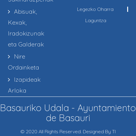
Legezko Oharra
Abisuak,
Laguntza
Kexak,
Iradokizunak
eta Galderak
Nire
Ordainketa
Izapideak
Arloka
Basauriko Udala - Ayuntamiento
de Basauri
© 2020 All Rights Reserved. Designed By TI