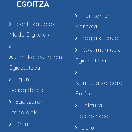
EGOITZA
Herritarren
Identifikatzeko
Karpeta
Modu Digitalak
Iragarki Taula
Dokumentuak
Autentikotasunaren
Egiaztatzea
Egiaztatzea
Egun
Kontratatzailearen
Baliogabeak
Profila
Egoitzaren
Faktura
Etenaldiak
Elektronikoa
Datu-
Datu-