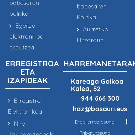
babesaren
babesaren
politika
Politika
Egoitza
Aurretiko
elektronikoa
Hitzordua
arautzea
ERREGISTROA
HARREMANETARA
ETA
IZAPIDEAK
Kareaga Goikoa
Kalea, 52
944 666 300
Erregistro
haz@basauri.eus
Elektronikoa
Erabilerraztasuna
Nire
Pribatutasuna
Jakinarazpenak