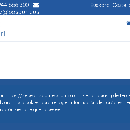
44 666 300
|
Euskara
Castel
z@basauri.eus
i https://sede.basauri. eus utiliza cookies propias y de ter
tilizarán las cookies para recoger información de carácter pe
ración siempre que lo desee.