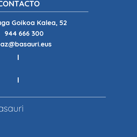
CONTACTO
ga Goikoa Kalea, 52
944 666 300
haz@basauri.eus
asauri