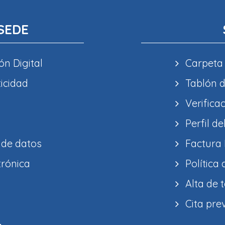
SEDE
ón Digital
Carpeta
ticidad
Tablón d
Verifica
Perfil de
 de datos
Factura 
trónica
Política
Alta de 
Cita pre