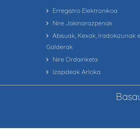
Erregistro Elektronikoa
Nire Jakinarazpenak
Abisuak, Kexak, Iradokizunak 
Galderak
Nire Ordainketa
Izapideak Arloka
Basau