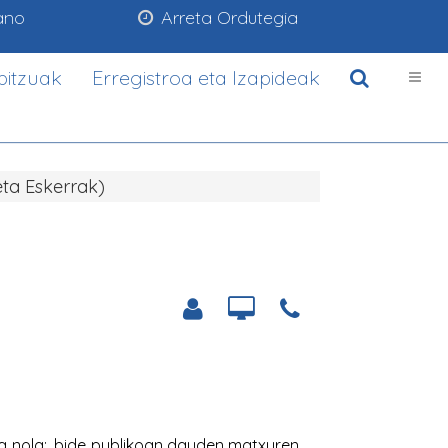
ano
Arreta Ordutegia
bitzuak
Erregistroa eta Izapideak