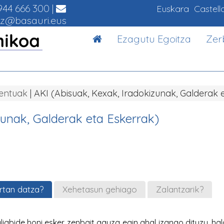
44 666 300
|
Euskara
Castell
z@basauri.eus
Ezagutu Egoitza
Zer