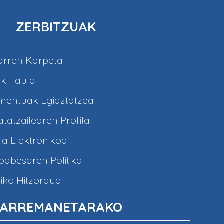
ZERBITZUAK
arren Karpeta
ki Taula
entuak Egiaztatzea
tatzailearen Profila
a Elektronikoa
abesaren Politika
iko Hitzordua
ARREMANETARAKO