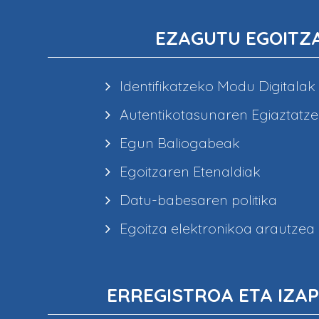
EZAGUTU EGOITZ
Identifikatzeko Modu Digitalak
Autentikotasunaren Egiaztatz
Egun Baliogabeak
Egoitzaren Etenaldiak
Datu-babesaren politika
Egoitza elektronikoa arautzea
ERREGISTROA ETA IZAP