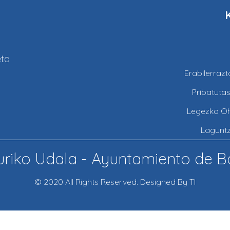
eta
Erabilerraz
Pribatuta
Legezko O
Lagunt
riko Udala - Ayuntamiento de B
© 2020 All Rights Reserved. Designed By TI