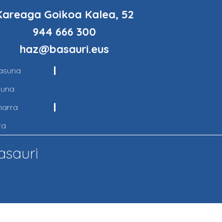
Kareaga Goikoa Kalea, 52
944 666 300
haz@basauri.eus
tasuna
suna
harra
za
asauri