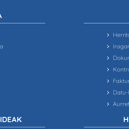
A
Herrit
ea
Iragar
Dokum
Kontra
Faktur
Datu-b
Aurret
IDEAK
H