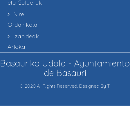
eta Galderak
Nire
Ordainketa
Izapideak
Arloka
Basauriko Udala - Ayuntamiento
de Basauri
© 2020 All Rights Reserved. Designed By TI