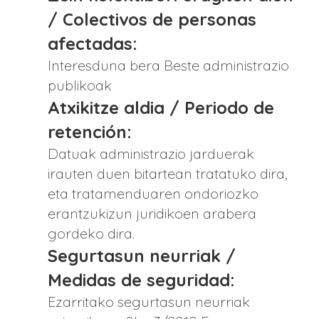
/ Colectivos de personas
afectadas:
Interesduna bera Beste administrazio
publikoak
Atxikitze aldia / Periodo de
retención:
Datuak administrazio jarduerak
irauten duen bitartean tratatuko dira,
eta tratamenduaren ondoriozko
erantzukizun juridikoen arabera
gordeko dira.
Segurtasun neurriak /
Medidas de seguridad:
Ezarritako segurtasun neurriak