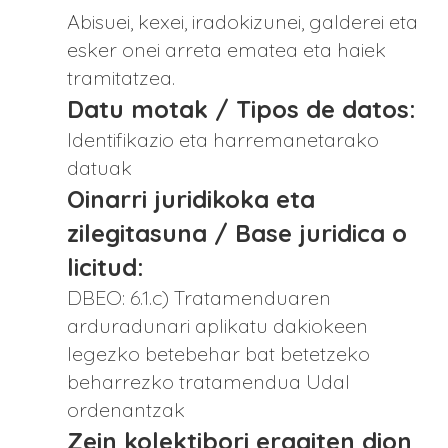
Abisuei, kexei, iradokizunei, galderei eta
esker onei arreta ematea eta haiek
tramitatzea.
Datu motak / Tipos de datos:
Identifikazio eta harremanetarako
datuak
Oinarri juridikoka eta
zilegitasuna / Base juridica o
licitud:
DBEO: 6.1.c) Tratamenduaren
arduradunari aplikatu dakiokeen
legezko betebehar bat betetzeko
beharrezko tratamendua Udal
ordenantzak
Zein kolektibori eragiten dion