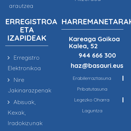
arautzea
ERREGISTROA
HARREMANETARA
ETA
IZAPIDEAK
Kareaga Goikoa
Kalea, 52
944 666 300
Erregistro
haz@basauri.eus
Elektronikoa
Erabilerraztasuna
Nire
Pribatutasuna
Jakinarazpenak
Legezko Oharra
Abisuak,
Laguntza
Kexak,
Iradokizunak