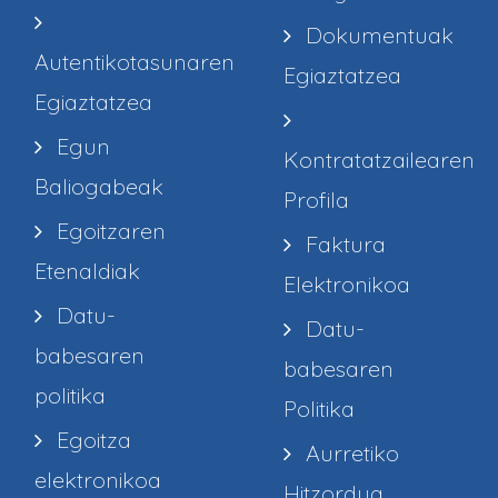
Dokumentuak
Autentikotasunaren
Egiaztatzea
Egiaztatzea
Egun
Kontratatzailearen
Baliogabeak
Profila
Egoitzaren
Faktura
Etenaldiak
Elektronikoa
Datu-
Datu-
babesaren
babesaren
politika
Politika
Egoitza
Aurretiko
elektronikoa
Hitzordua