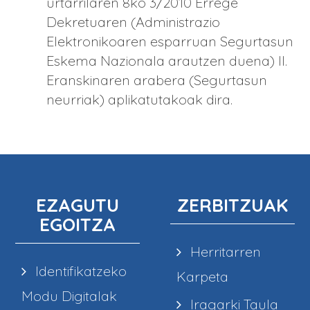
urtarrilaren 8ko 3/2010 Errege
Dekretuaren (Administrazio
Elektronikoaren esparruan Segurtasun
Eskema Nazionala arautzen duena) II.
Eranskinaren arabera (Segurtasun
neurriak) aplikatutakoak dira.
EZAGUTU
ZERBITZUAK
EGOITZA
Herritarren
Identifikatzeko
Karpeta
Modu Digitalak
Iragarki Taula