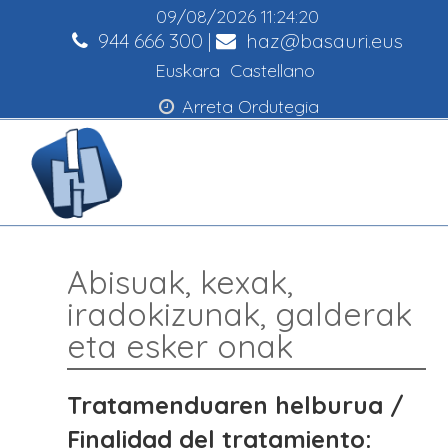
09/08/2026
11:24:21
944 666 300
|
haz@basauri.eus
Euskara
Castellano
Arreta Ordutegia
Abisuak, kexak,
iradokizunak, galderak
eta esker onak
Tratamenduaren helburua /
Finalidad del tratamiento: