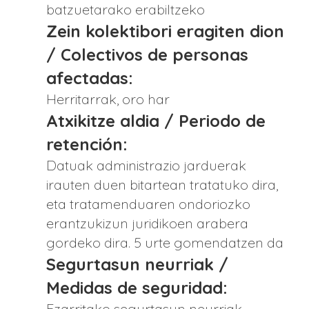
batzuetarako erabiltzeko
Zein kolektibori eragiten dion
/ Colectivos de personas
afectadas:
Herritarrak, oro har
Atxikitze aldia / Periodo de
retención:
Datuak administrazio jarduerak
irauten duen bitartean tratatuko dira,
eta tratamenduaren ondoriozko
erantzukizun juridikoen arabera
gordeko dira. 5 urte gomendatzen da
Segurtasun neurriak /
Medidas de seguridad:
Ezarritako segurtasun neurriak