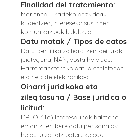
Finalidad del tratamiento:
Marienea Elkarteko bazkideak
kudeatzea, intereseko sustapen
komunikazioak bidaltzea.
Datu motak / Tipos de datos:
Datu identifikatzaileak: izen-deiturak,
jaioteguna, NAN, posta helbidea.
Harremanetarako datuak: telefonoa
eta helbide elektronikoa
Oinarri juridikoka eta
zilegitasuna / Base juridica o
licitud:
DBEO: 6.1.a) Interesdunak baimena
eman zuen bere datu pertsonalak
helburu zehatz baterako edo