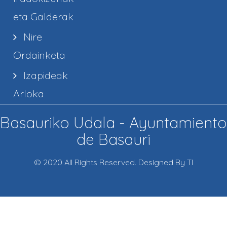
eta Galderak
Nire
Ordainketa
Izapideak
Arloka
Basauriko Udala - Ayuntamiento
de Basauri
© 2020 All Rights Reserved. Designed By TI