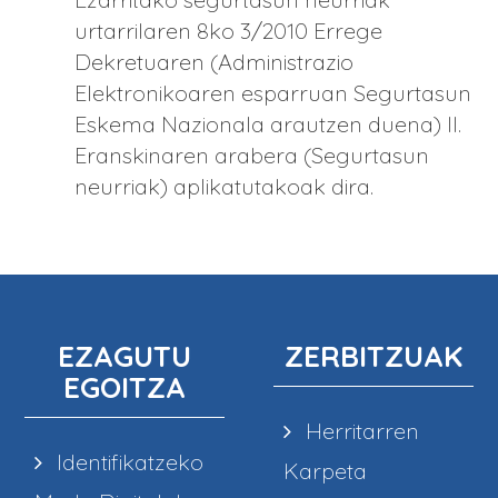
urtarrilaren 8ko 3/2010 Errege
Dekretuaren (Administrazio
Elektronikoaren esparruan Segurtasun
Eskema Nazionala arautzen duena) II.
Eranskinaren arabera (Segurtasun
neurriak) aplikatutakoak dira.
EZAGUTU
ZERBITZUAK
EGOITZA
Herritarren
Identifikatzeko
Karpeta