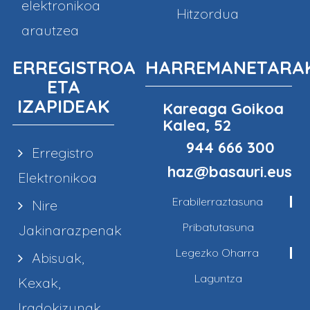
elektronikoa
Hitzordua
arautzea
ERREGISTROA
HARREMANETARA
ETA
IZAPIDEAK
Kareaga Goikoa
Kalea, 52
944 666 300
Erregistro
haz@basauri.eus
Elektronikoa
Erabilerraztasuna
Nire
Pribatutasuna
Jakinarazpenak
Legezko Oharra
Abisuak,
Laguntza
Kexak,
Iradokizunak