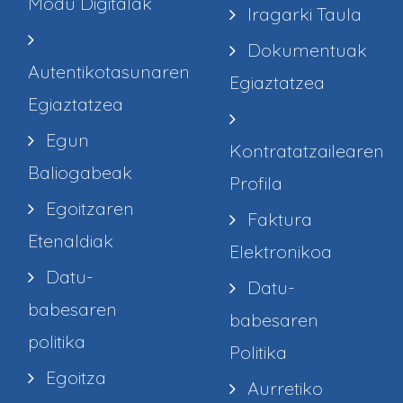
Modu Digitalak
Iragarki Taula
Dokumentuak
Autentikotasunaren
Egiaztatzea
Egiaztatzea
Egun
Kontratatzailearen
Baliogabeak
Profila
Egoitzaren
Faktura
Etenaldiak
Elektronikoa
Datu-
Datu-
babesaren
babesaren
politika
Politika
Egoitza
Aurretiko