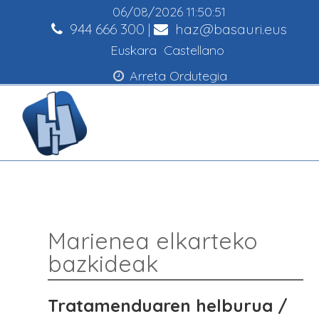
06/08/2026
11:50:52
944 666 300
|
haz@basauri.eus
Euskara
Castellano
Arreta Ordutegia
Marienea elkarteko
bazkideak
Tratamenduaren helburua /