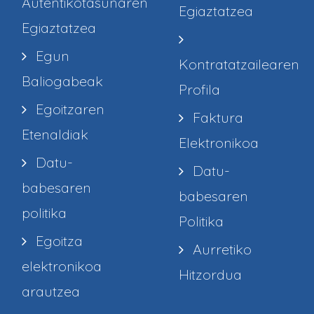
Autentikotasunaren
Egiaztatzea
Egiaztatzea
Egun
Kontratatzailearen
Baliogabeak
Profila
Egoitzaren
Faktura
Etenaldiak
Elektronikoa
Datu-
Datu-
babesaren
babesaren
politika
Politika
Egoitza
Aurretiko
elektronikoa
Hitzordua
arautzea