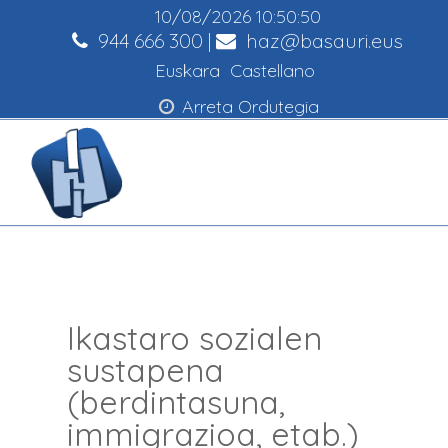
10/08/2026
10:50:51
944 666 300
|
haz@basauri.eus
Euskara
Castellano
Arreta Ordutegia
Ikastaro sozialen
sustapena
(berdintasuna,
immigrazioa, etab.)