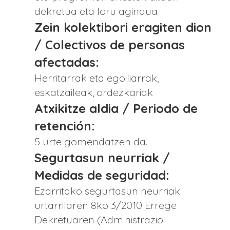
dekretua eta foru agindua
Zein kolektibori eragiten dion
/ Colectivos de personas
afectadas:
Herritarrak eta egoiliarrak,
eskatzaileak, ordezkariak
Atxikitze aldia / Periodo de
retención:
5 urte gomendatzen da.
Segurtasun neurriak /
Medidas de seguridad:
Ezarritako segurtasun neurriak
urtarrilaren 8ko 3/2010 Errege
Dekretuaren (Administrazio