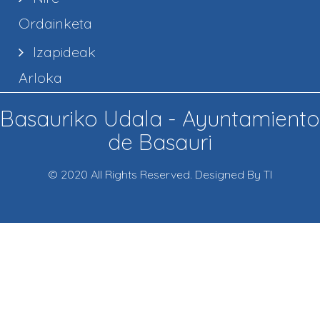
Ordainketa
Izapideak
Arloka
Basauriko Udala - Ayuntamiento
de Basauri
© 2020 All Rights Reserved. Designed By TI