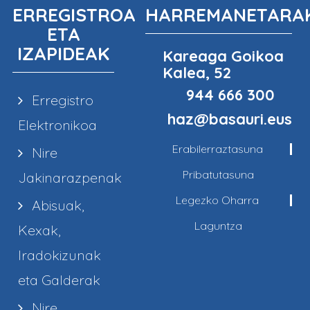
ERREGISTROA
HARREMANETARA
ETA
IZAPIDEAK
Kareaga Goikoa
Kalea, 52
944 666 300
Erregistro
haz@basauri.eus
Elektronikoa
Erabilerraztasuna
Nire
Pribatutasuna
Jakinarazpenak
Legezko Oharra
Abisuak,
Laguntza
Kexak,
Iradokizunak
eta Galderak
Nire