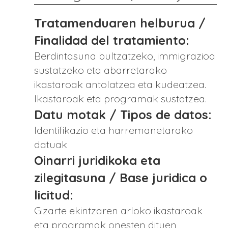
Tratamenduaren helburua /
Finalidad del tratamiento:
Berdintasuna bultzatzeko, immigrazioa
sustatzeko eta abarretarako
ikastaroak antolatzea eta kudeatzea.
Ikastaroak eta programak sustatzea.
Datu motak / Tipos de datos:
Identifikazio eta harremanetarako
datuak
Oinarri juridikoka eta
zilegitasuna / Base juridica o
licitud:
Gizarte ekintzaren arloko ikastaroak
eta programak onesten dituen