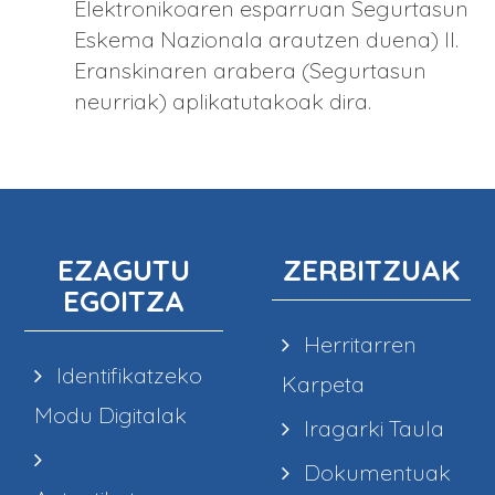
Elektronikoaren esparruan Segurtasun
Eskema Nazionala arautzen duena) II.
Eranskinaren arabera (Segurtasun
neurriak) aplikatutakoak dira.
EZAGUTU
ZERBITZUAK
EGOITZA
Herritarren
Identifikatzeko
Karpeta
Modu Digitalak
Iragarki Taula
Dokumentuak