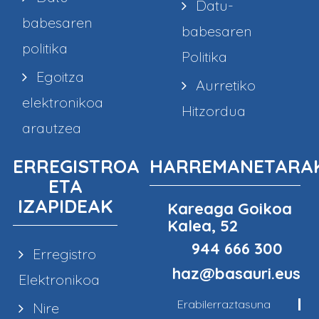
Datu-
babesaren
babesaren
politika
Politika
Egoitza
Aurretiko
elektronikoa
Hitzordua
arautzea
ERREGISTROA
HARREMANETARA
ETA
IZAPIDEAK
Kareaga Goikoa
Kalea, 52
944 666 300
Erregistro
haz@basauri.eus
Elektronikoa
Erabilerraztasuna
Nire