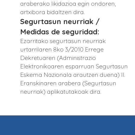
araberako likidazioa egin ondoren,
artxibora bidaltzen dira.
Segurtasun neurriak /
Medidas de seguridad:
Ezarritako segurtasun neurriak
urtarrilaren 8ko 3/2010 Errege
Dekretuaren (Administrazio
Elektronikoaren esparruan Segurtasun
Eskema Nazionala arautzen duena) II.
Eranskinaren arabera (Segurtasun
neurriak) aplikatutakoak dira.