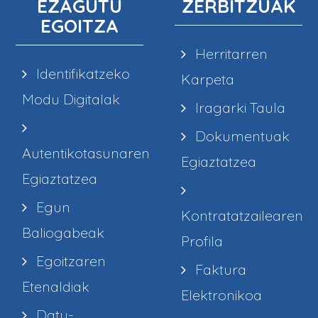
EZAGUTU
ZERBITZUAK
EGOITZA
Herritarren
Identifikatzeko
Karpeta
Modu Digitalak
Iragarki Taula
Dokumentuak
Autentikotasunaren
Egiaztatzea
Egiaztatzea
Egun
Kontratatzailearen
Baliogabeak
Profila
Egoitzaren
Faktura
Etenaldiak
Elektronikoa
Datu-