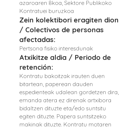
azaroaren 8koa, Sektore Publikoko
Kontratuei buruzkoa
Zein kolektibori eragiten dion
/ Colectivos de personas
afectadas:
Pertsona fisiko interesdunak
Atxikitze aldia / Periodo de
retención:
Kontratu bakoitzak irauten duen
bitartean, paperean dauden
espedienteak udalean gordetzen dira,
emanda atera ez direnak artxibora
bidaltzen dituzte eta/edo suntsitu
egiten dituzte. Papera suntsitzeko
makinak dituzte. Kontratu motaren