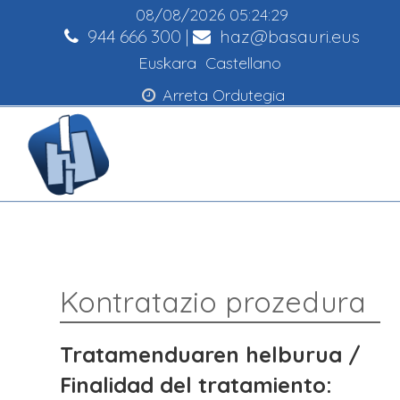
08/08/2026
05:24:29
944 666 300
|
haz@basauri.eus
Euskara
Castellano
Arreta Ordutegia
Kontratazio prozedura
Tratamenduaren helburua /
Finalidad del tratamiento: