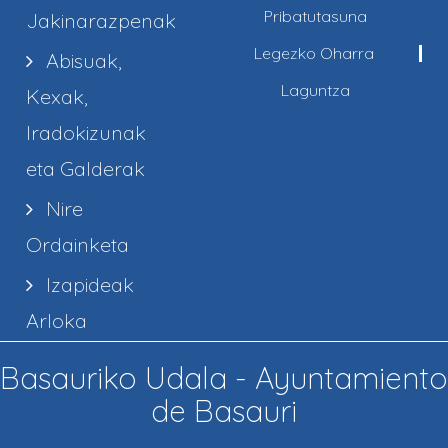
Pribatutasuna
Jakinarazpenak
Legezko Oharra
Abisuak,
Laguntza
Kexak,
Iradokizunak
eta Galderak
Nire
Ordainketa
Izapideak
Arloka
Basauriko Udala - Ayuntamiento
de Basauri