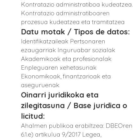
Kontratazio administratiboa kudeatzea.
Kontratazio administratiboaren
prozesua kudeatzea eta tramitatzea
Datu motak / Tipos de datos:
Identifikatzaileak Pertsonaren
ezaugarriak Inguruabar sozialak
Akademikoak eta profesionalak
Enpleguaren xehetasunak
Ekonomikoak, finantzarioak eta
aseguruenak
Oinarri juridikoka eta
zilegitasuna / Base juridica o
licitud:
Ahalmen publikoa erabiltzea: DBEOren
6.1.e) artikulua 9/2017 Legea,