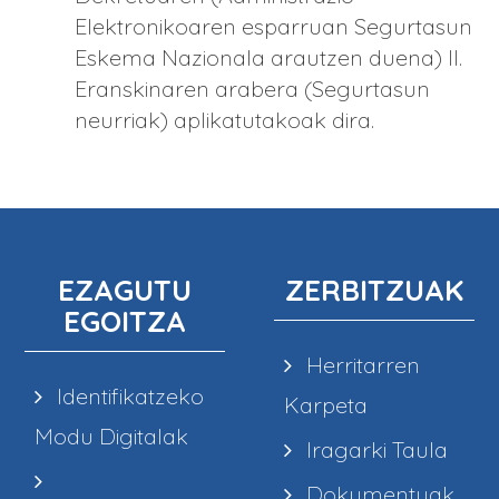
Elektronikoaren esparruan Segurtasun
Eskema Nazionala arautzen duena) II.
Eranskinaren arabera (Segurtasun
neurriak) aplikatutakoak dira.
EZAGUTU
ZERBITZUAK
EGOITZA
Herritarren
Identifikatzeko
Karpeta
Modu Digitalak
Iragarki Taula
Dokumentuak