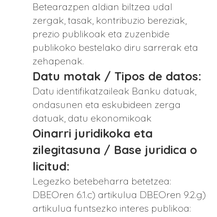
Betearazpen aldian biltzea udal
zergak, tasak, kontribuzio bereziak,
prezio publikoak eta zuzenbide
publikoko bestelako diru sarrerak eta
zehapenak.
Datu motak / Tipos de datos:
Datu identifikatzaileak Banku datuak,
ondasunen eta eskubideen zerga
datuak, datu ekonomikoak
Oinarri juridikoka eta
zilegitasuna / Base juridica o
licitud:
Legezko betebeharra betetzea:
DBEOren 6.1.c) artikulua DBEOren 9.2.g)
artikulua funtsezko interes publikoa: