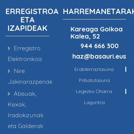
ERREGISTROA
HARREMANETARA
ETA
IZAPIDEAK
Kareaga Goikoa
Kalea, 52
944 666 300
Erregistro
haz@basauri.eus
Elektronikoa
Erabilerraztasuna
Nire
Pribatutasuna
Jakinarazpenak
Legezko Oharra
Abisuak,
Laguntza
Kexak,
Iradokizunak
eta Galderak