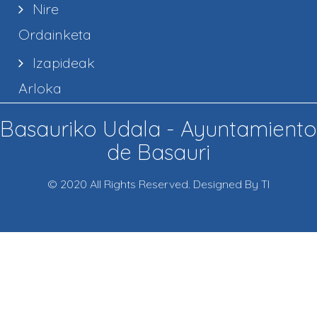
Nire
Ordainketa
Izapideak
Arloka
Basauriko Udala - Ayuntamiento
de Basauri
© 2020 All Rights Reserved. Designed By TI