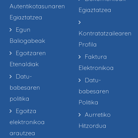
Autentikotasunaren
Egiaztatzea
Egiaztatzea
Egun
Kontratatzailearen
Baliogabeak
Profila
Egoitzaren
Faktura
Etenaldiak
Elektronikoa
Datu-
Datu-
babesaren
babesaren
politika
Politika
Egoitza
Aurretiko
elektronikoa
Hitzordua
arautzea