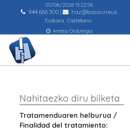
07/08/2026
13:22:57
944 666 300
|
haz@basauri.eus
Euskara
Castellano
Arreta Ordutegia
Nahitaezko diru bilketa
Tratamenduaren helburua /
Finalidad del tratamiento: