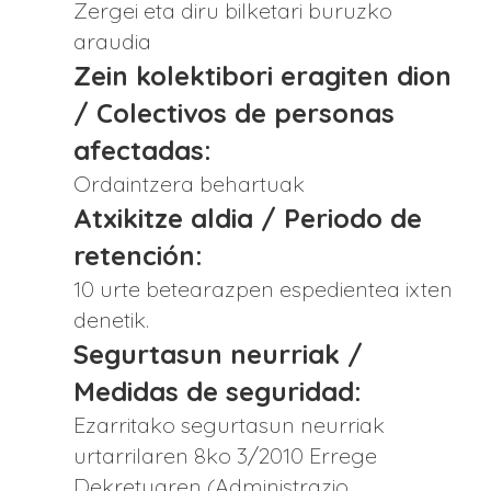
Zergei eta diru bilketari buruzko
araudia
Zein kolektibori eragiten dion
/ Colectivos de personas
afectadas:
Ordaintzera behartuak
Atxikitze aldia / Periodo de
retención:
10 urte betearazpen espedientea ixten
denetik.
Segurtasun neurriak /
Medidas de seguridad:
Ezarritako segurtasun neurriak
urtarrilaren 8ko 3/2010 Errege
Dekretuaren (Administrazio