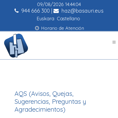
09/08/2026
14:44:04
944 666 300
|
haz@basauri.eus
Euskara
Castellano
Horario de Atención