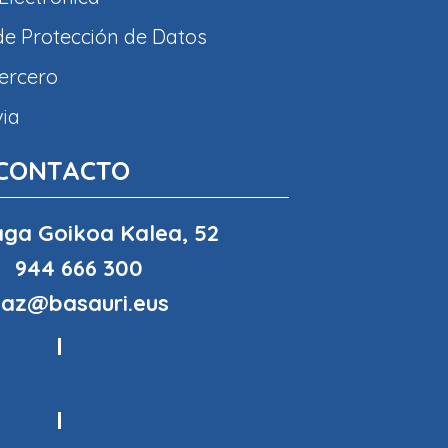
 de Protección de Datos
tercero
via
CONTACTO
ga Goikoa Kalea, 52
944 666 300
haz@basauri.eus