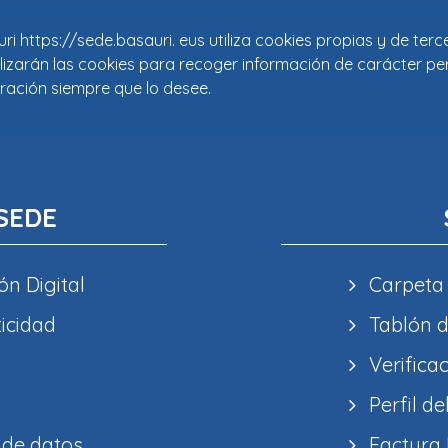
i https://sede.basauri. eus utiliza cookies propias y de ter
tilizarán las cookies para recoger información de carácter pe
ración siempre que lo desee.
SEDE
ón Digital
Carpeta
ticidad
Tablón d
Verifica
Perfil de
 de datos
Factura 