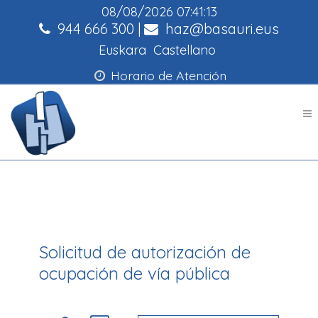
08/08/2026
07:41:13
944 666 300
|
haz@basauri.eus
Euskara
Castellano
Horario de Atención