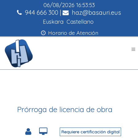
06/08/2026
16:53:53
944 666 300
|
haz@basauri.eus
Euskara
Castellano
Horario de Atención