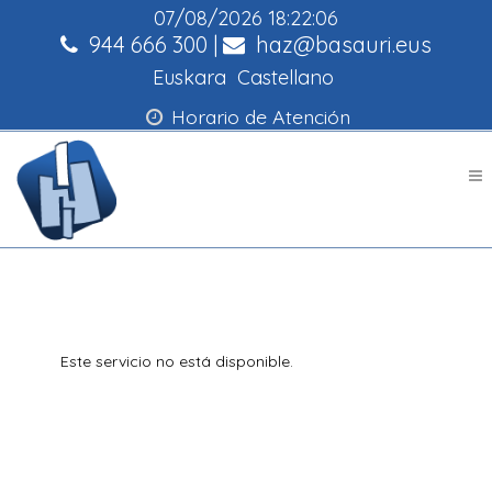
07/08/2026
18:22:07
944 666 300
|
haz@basauri.eus
Euskara
Castellano
Horario de Atención