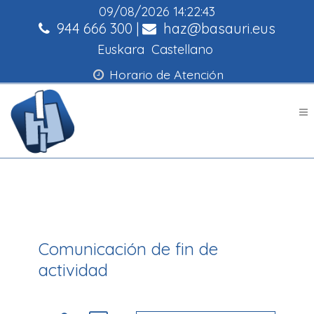
09/08/2026
14:22:43
944 666 300
|
haz@basauri.eus
Euskara
Castellano
Horario de Atención