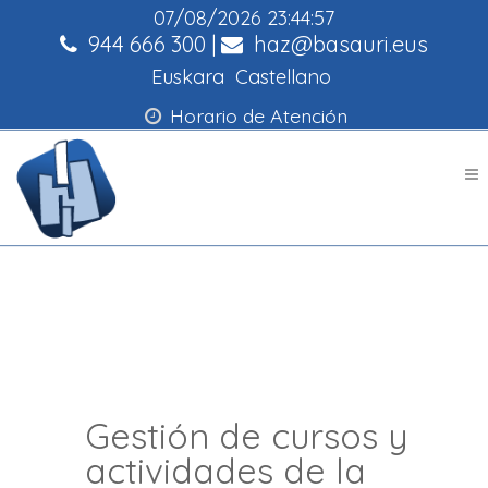
07/08/2026
23:44:58
944 666 300
|
haz@basauri.eus
Euskara
Castellano
Horario de Atención
Gestión de cursos y
actividades de la