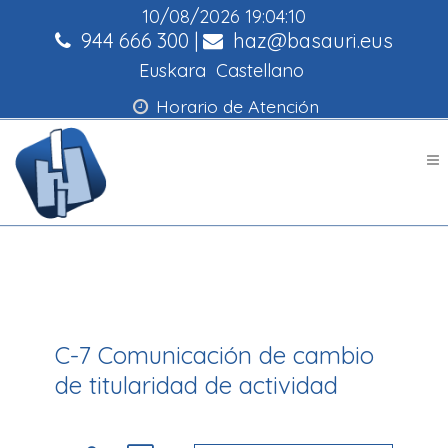
10/08/2026
19:04:11
944 666 300
|
haz@basauri.eus
Euskara
Castellano
Horario de Atención