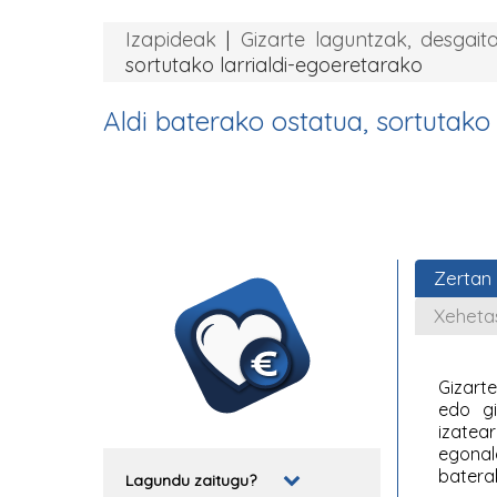
Izapideak
|
Gizarte laguntzak, desga
sortutako larrialdi-egoeretarako
Aldi baterako ostatua, sortutako 
Zertan
Xeheta
Gizarte
edo gi
izatea
egonal
baterak
Lagundu zaitugu?