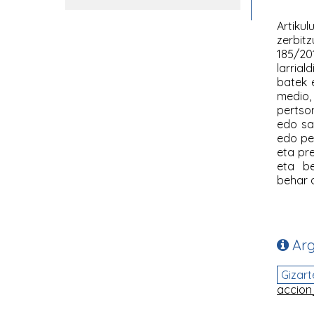
Artik
zerbit
185/20
larria
batek 
medio,
pertso
edo sa
edo pe
eta pre
eta be
behar 
Arg
Gizart
accion