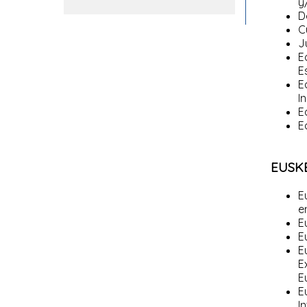
y
D
C
J
E
E
E
I
E
E
EUSK
E
e
E
E
E
E
E
E
I