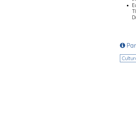
E
T
D
Par
Cultur