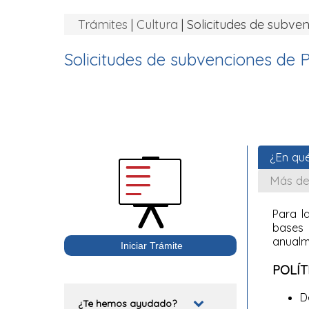
Trámites
|
Cultura
| Solicitudes de subven
Solicitudes de subvenciones de Po
¿En qué
Más de
Para la
bases 
anualme
POLÍT
D
¿Te hemos ayudado?