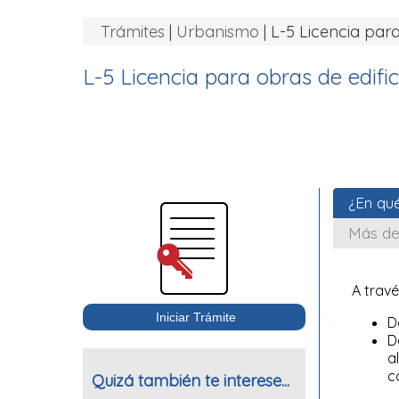
Trámites
|
Urbanismo
| L-5 Licencia par
L-5 Licencia para obras de edifi
¿En qué
Más de
A travé
D
D
a
c
Quizá también te interese...