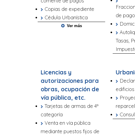
corriente de pagos
Fraccio
Copias de expediente
de pag
Cédula Urbanística
Domici
Ver más
Autoli
Tasas, P
Impuest
Licencias y
Urban
autorizaciones para
Declar
obras, ocupación de
edificios
vía pública, etc.
Proye
Tarjetas de armas de 4ª
reparce
categoría
Consul
Venta en vía pública
mediante puestos fijos de