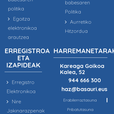
babesaren
politika
Politika
Egoitza
Aurretiko
elektronikoa
Hitzordua
arautzea
ERREGISTROA
HARREMANETARA
ETA
IZAPIDEAK
Kareaga Goikoa
Kalea, 52
944 666 300
Erregistro
haz@basauri.eus
Elektronikoa
Erabilerraztasuna
Nire
Pribatutasuna
Jakinarazpenak