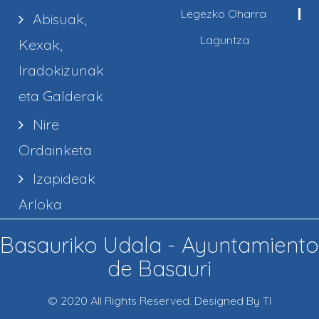
Legezko Oharra
Abisuak,
Laguntza
Kexak,
Iradokizunak
eta Galderak
Nire
Ordainketa
Izapideak
Arloka
Basauriko Udala - Ayuntamiento
de Basauri
© 2020 All Rights Reserved. Designed By TI