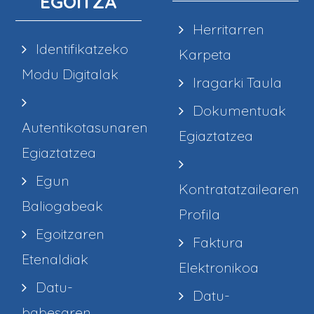
EGOITZA
Herritarren
Identifikatzeko
Karpeta
Modu Digitalak
Iragarki Taula
Dokumentuak
Autentikotasunaren
Egiaztatzea
Egiaztatzea
Egun
Kontratatzailearen
Baliogabeak
Profila
Egoitzaren
Faktura
Etenaldiak
Elektronikoa
Datu-
Datu-
babesaren