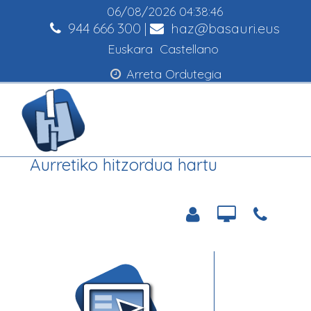
06/08/2026
04:38:46
944 666 300
|
haz@basauri.eus
Euskara
Castellano
Arreta Ordutegia