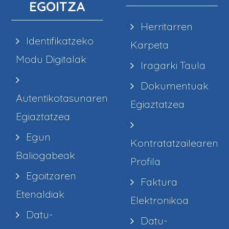
EGOITZA
Herritarren
Identifikatzeko
Karpeta
Modu Digitalak
Iragarki Taula
Dokumentuak
Autentikotasunaren
Egiaztatzea
Egiaztatzea
Egun
Kontratatzailearen
Baliogabeak
Profila
Egoitzaren
Faktura
Etenaldiak
Elektronikoa
Datu-
Datu-