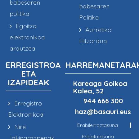
babesaren
babesaren
politika
Politika
Egoitza
Aurretiko
elektronikoa
Hitzordua
arautzea
ERREGISTROA
HARREMANETARA
ETA
IZAPIDEAK
Kareaga Goikoa
Kalea, 52
944 666 300
Erregistro
haz@basauri.eus
Elektronikoa
Erabilerraztasuna
Nire
Pribatutasuna
Jakinarazpenak