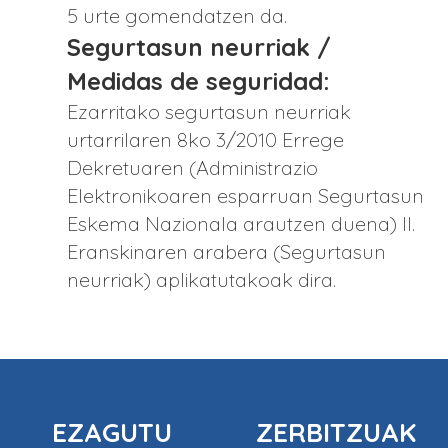
5 urte gomendatzen da.
Segurtasun neurriak /
Medidas de seguridad:
Ezarritako segurtasun neurriak
urtarrilaren 8ko 3/2010 Errege
Dekretuaren (Administrazio
Elektronikoaren esparruan Segurtasun
Eskema Nazionala arautzen duena) II.
Eranskinaren arabera (Segurtasun
neurriak) aplikatutakoak dira.
EZAGUTU
ZERBITZUAK