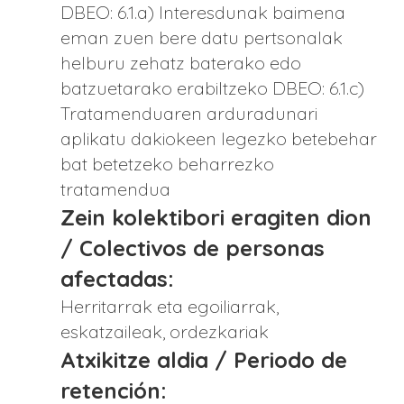
DBEO: 6.1.a) Interesdunak baimena
eman zuen bere datu pertsonalak
helburu zehatz baterako edo
batzuetarako erabiltzeko DBEO: 6.1.c)
Tratamenduaren arduradunari
aplikatu dakiokeen legezko betebehar
bat betetzeko beharrezko
tratamendua
Zein kolektibori eragiten dion
/ Colectivos de personas
afectadas:
Herritarrak eta egoiliarrak,
eskatzaileak, ordezkariak
Atxikitze aldia / Periodo de
retención: