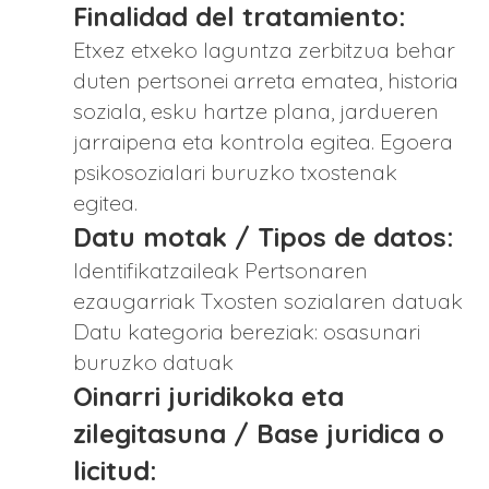
Finalidad del tratamiento:
Etxez etxeko laguntza zerbitzua behar
duten pertsonei arreta ematea, historia
soziala, esku hartze plana, jardueren
jarraipena eta kontrola egitea. Egoera
psikosozialari buruzko txostenak
egitea.
Datu motak / Tipos de datos:
Identifikatzaileak Pertsonaren
ezaugarriak Txosten sozialaren datuak
Datu kategoria bereziak: osasunari
buruzko datuak
Oinarri juridikoka eta
zilegitasuna / Base juridica o
licitud: