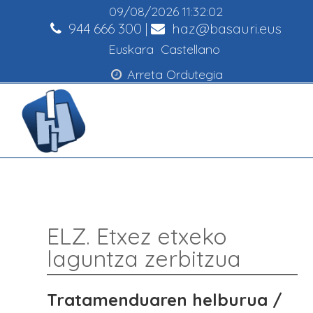
09/08/2026
11:32:03
944 666 300
|
haz@basauri.eus
Euskara
Castellano
Arreta Ordutegia
ELZ. Etxez etxeko
laguntza zerbitzua
Tratamenduaren helburua /