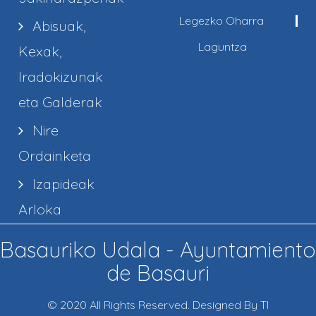
Legezko Oharra
Abisuak,
Laguntza
Kexak,
Iradokizunak
eta Galderak
Nire
Ordainketa
Izapideak
Arloka
Basauriko Udala - Ayuntamiento
de Basauri
© 2020 All Rights Reserved. Designed By TI