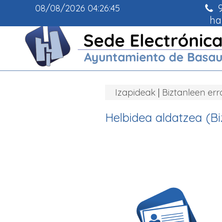
9
08/08/2026
04:26:45
ha