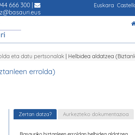
44 666 300
|
Euskara
Castel
z@basauri.eus