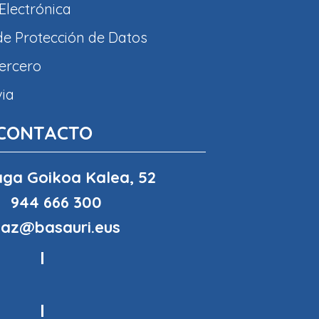
Electrónica
 de Protección de Datos
tercero
via
CONTACTO
ga Goikoa Kalea, 52
944 666 300
haz@basauri.eus