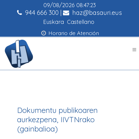
09/08/2026
08:47:23
944 666 300
|
haz@basauri.eus
Euskara
Castellano
Horario de Atención