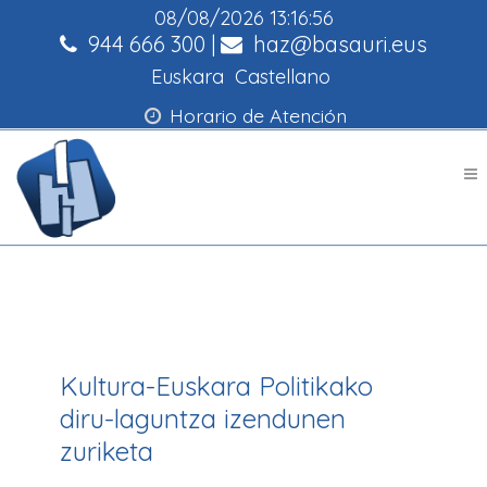
08/08/2026
13:16:56
944 666 300
|
haz@basauri.eus
Euskara
Castellano
Horario de Atención