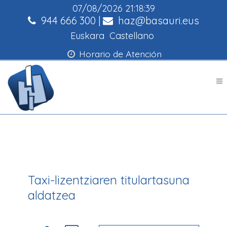
07/08/2026
21:18:39
944 666 300
|
haz@basauri.eus
Euskara
Castellano
Horario de Atención