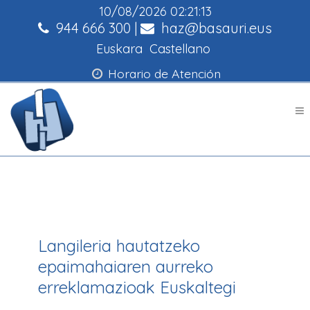
10/08/2026
02:21:13
944 666 300
|
haz@basauri.eus
Euskara
Castellano
Horario de Atención