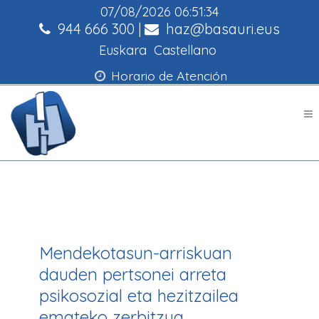
07/08/2026
06:51:34
944 666 300
|
haz@basauri.eus
Euskara
Castellano
Horario de Atención