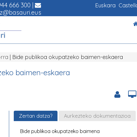
44 666 300
|
Euskara
Castel
z@basauri.eus