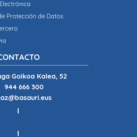
Electrónica
 de Protección de Datos
tercero
via
CONTACTO
ga Goikoa Kalea, 52
944 666 300
haz@basauri.eus