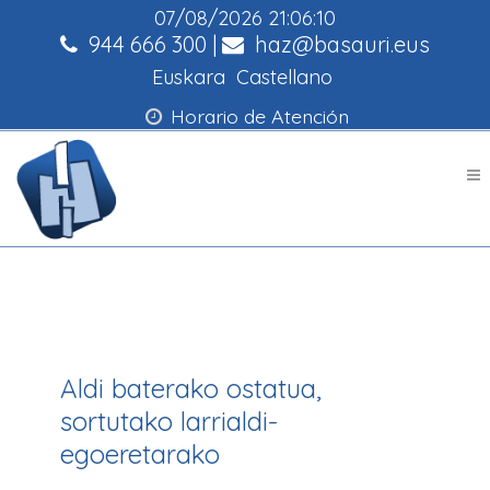
07/08/2026
21:06:10
944 666 300
|
haz@basauri.eus
Euskara
Castellano
Horario de Atención