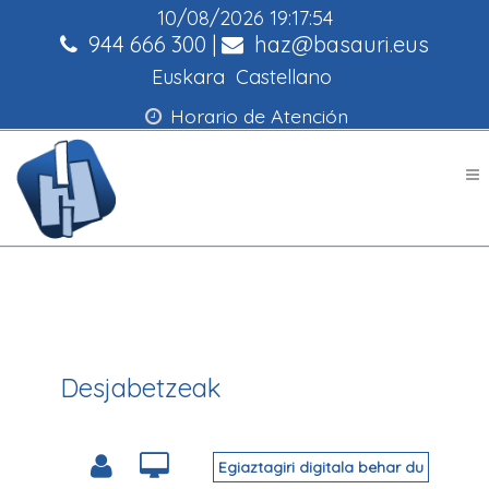
10/08/2026
19:17:54
944 666 300
|
haz@basauri.eus
Euskara
Castellano
Horario de Atención