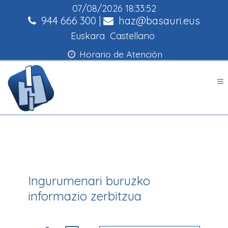
07/08/2026
18:33:52
944 666 300
|
haz@basauri.eus
Euskara
Castellano
Horario de Atención