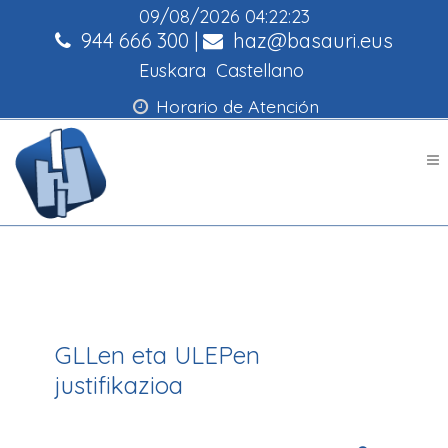
09/08/2026
04:22:23
944 666 300
|
haz@basauri.eus
Euskara
Castellano
Horario de Atención