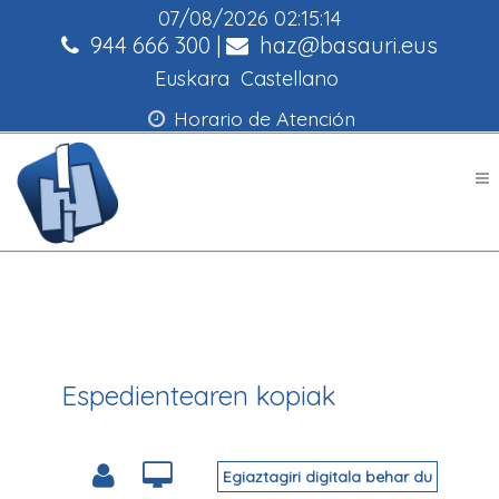
07/08/2026
02:15:14
944 666 300
|
haz@basauri.eus
Euskara
Castellano
Horario de Atención