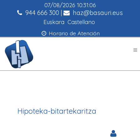
07/08/2026
10:31:06
944 666 300
|
haz@basauri.eus
Euskara
Castellano
Horario de Atención