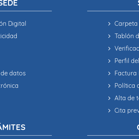
SEDE
ón Digital
Carpeta
ticidad
Tablón d
Verifica
Perfil de
 de datos
Factura 
trónica
Política
Alta de 
Cita pre
ÁMITES