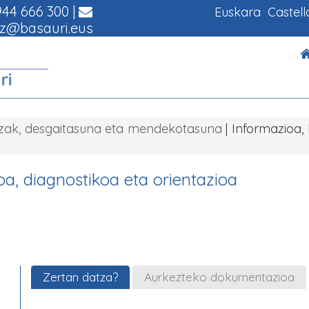
44 666 300
|
Euskara
Castel
z@basauri.eus