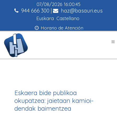
07/08/2026
16:00:45
944 666 300
|
haz@basauri.eus
Euskara
Castellano
Horario de Atención