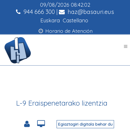
09/08/2026
08:42:02
944 666 300
|
haz@basauri.eus
Euskara
Castellano
Horario de Atención