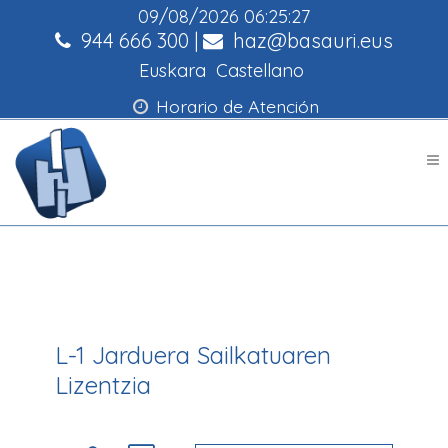
09/08/2026
06:25:27
944 666 300
|
haz@basauri.eus
Euskara
Castellano
Horario de Atención