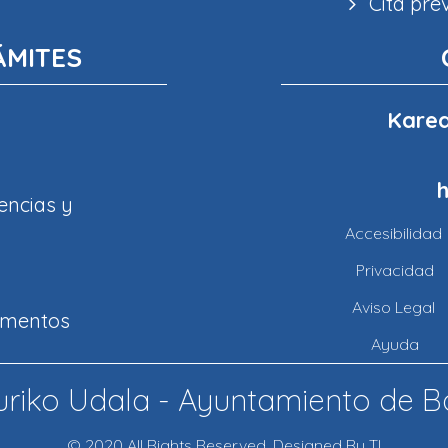
Cita pre
ÁMITES
Karea
encias y
Accesibilidad
Privacidad
Aviso Legal
amentos
Ayuda
riko Udala - Ayuntamiento de B
© 2020 All Rights Reserved. Designed By TI