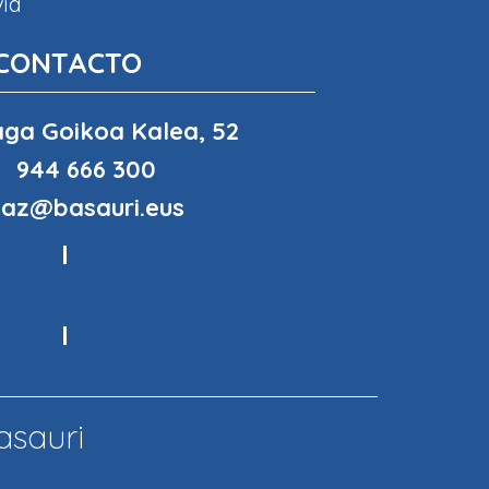
via
CONTACTO
ga Goikoa Kalea, 52
944 666 300
haz@basauri.eus
asauri