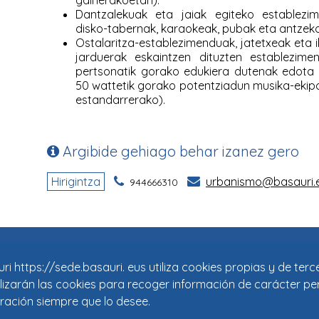
i https://sede.basauri. eus utiliza cookies propias y de ter
tilizarán las cookies para recoger información de carácter pe
ración siempre que lo desee.