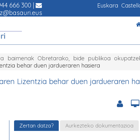
44 666 300
|
Euskara
Castel
z@basauri.eus