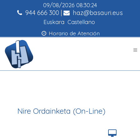
09/08/2026
08:30:24
944 666 300
|
haz@basauri.eus
Euskara
Castellano
Horario de Atención