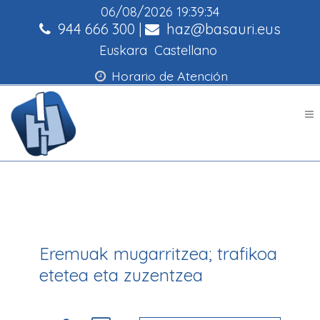
06/08/2026
19:39:34
944 666 300
|
haz@basauri.eus
Euskara
Castellano
Horario de Atención