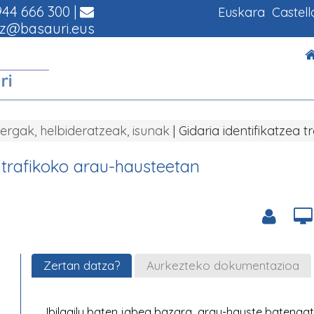
44 666 300
|
Euskara
Castel
z@basauri.eus