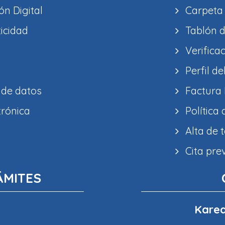
ón Digital
Carpeta
ticidad
Tablón d
Verifica
Perfil de
 de datos
Factura 
trónica
Política
Alta de 
Cita pre
ÁMITES
Karea