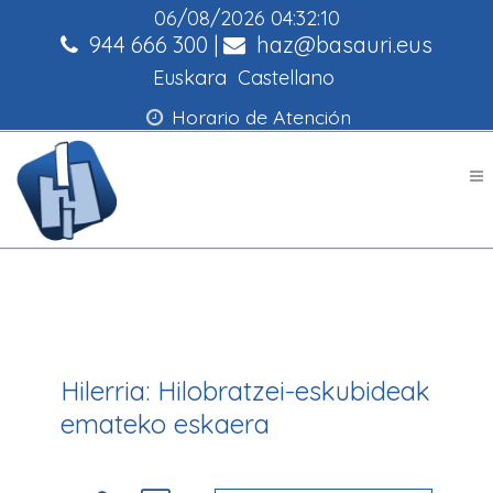
06/08/2026
04:32:10
944 666 300
|
haz@basauri.eus
Euskara
Castellano
Horario de Atención