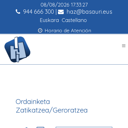
08/08/2026
17:33:27
944 666 300
|
haz@basauri.eus
Euskara
Castellano
Horario de Atención