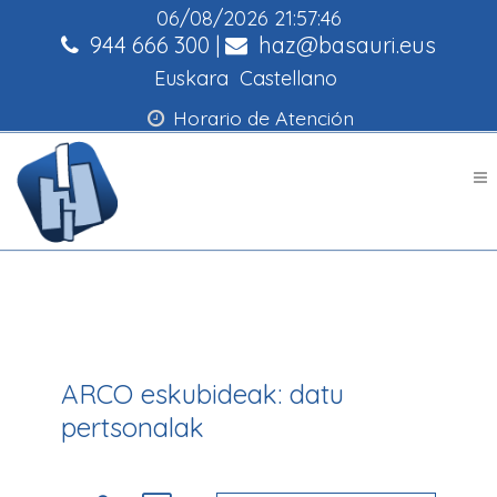
06/08/2026
21:57:46
944 666 300
|
haz@basauri.eus
Euskara
Castellano
Horario de Atención